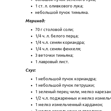
1 ст. л. оливкового лука;
небольшой пучок тимьяна.
Маринад:
70 г столовой соли;
1/4 ч. л. белого перца;
1/4 ч.л. семян кориандра;
1/4 ч.л. семян фенхеля;
3 веточки тимьяна;
1 лавровый лист.
Схуг:
1 небольшой пучок кориандра;
1 небольшой пучок петрушки;
1 зеленый перец чили, мелко нареза
1/2 ч.л. поджаренных и мелко измель
1 мелко измельченный кардамон;
2 мелко измельченные гвоздики;