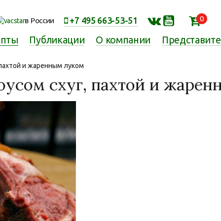
0
+7 495 663-53-51
в России
епты
Публикации
О компании
Представит
г, пахтой и жаренным луком
соусом схуг, пахтой и жаре