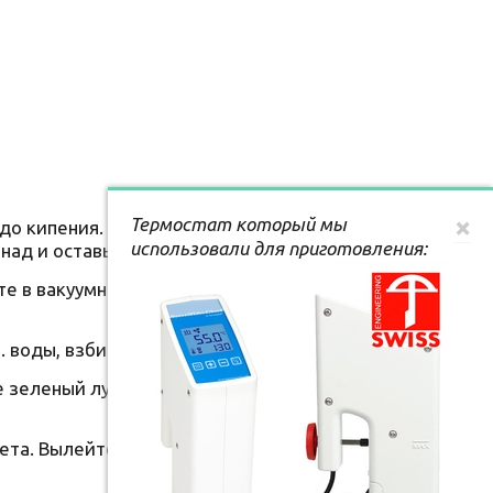
×
Термостат который мы
о кипения. Кипятите 2 минуты, снимите с
использовали для приготовления:
ад и оставьте в холодильнике на 2 часа.
е в вакуумные пакеты, добавьте масло,
л. воды, взбивайте до образования пасты.
е зеленый лук, тимьян и оливковое масло в
ета. Вылейте в сковородку соки из