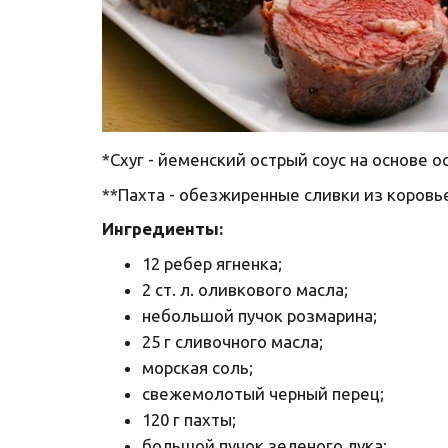
*Схуг - йеменский острый соус на основе 
**Пахта - обезжиренные сливки из коровь
Ингредиенты:
12 ребер ягненка;
2 ст. л. оливкового масла;
небольшой пучок розмарина;
25 г сливочного масла;
морская соль;
свежемолотый черный перец;
120 г пахты;
большой пучок зеленого лука;