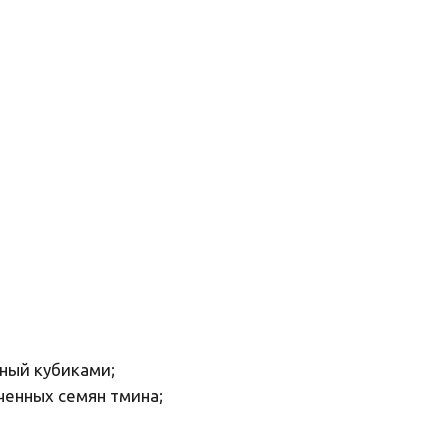
нный кубиками;
ченных семян тмина;