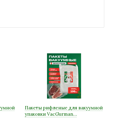
уумной
Пакеты рифленые для вакуумной
упаковки VacGurman…