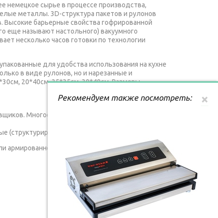
ее немецкое сырье в процессе производства,
желые металлы. 3D-структура пакетов и рулонов
ов. Высокие барьерные свойства гофрированной
го еще называют настольного) вакуумного
ает несколько часов готовки по технологии
 упакованные для удобства использования на кухне
олько в виде рулонов, но и нарезанные и
*30см, 20*40см, 25*35см, 30*40см. Размеры
×
Рекомендуем также посмотреть:
вщиков. Многослойные супер прозрачные пакеты —
ые (структурированные) пакеты.
ли армированной структуры пакетов происходит
sbacher VAC 155, Clatronic FS 3261,Redmond RVS-M021,
2, (вакууматор) бытовой Eiffel, Status, Lava V100
о типа.
man изготовлены в Италии и не содержат вредных
дходят для любого вида вакуумного упаковщика: