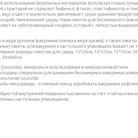
0% использование безопасных материалов. Используя только лучш
ой структурой не содержат бифенол, фталат, пластификатор и тя
, вкус и цвет и значительно увеличивает сроки хранения продукт
воздействия внешней среды. Наши пакеты для бескамерного (как е
ляют из себя полимерный сендвич, который с легкостью выдержив
в виде рулонов (вакуумная пленка в виде рукава), а также пакеты
нные) пакеты для вакуумного настольного упаковщика бывают не т
лярные размеры пакетов для сувид: 15*20см, 15*25см, 12*55см, 20
м, 30х600см
(SousVide), заморозка и использование в микроволновой печи.
 созданы специально для домашних бескамерных вакуумных упако
хнологии SousVide.
 рыбы мяса курицы - отличный повод опробовать вакуумные рефлен
бристой внутренней поверхностью именно за счет этой насечки и
сленных настольных упаковщиков:
Polyscience 200 series, Caso VC 10, Unold Silber, BOMANN FS, Rommel
renje VS 110W, Ellrona VA 22, Gochu VAC 470, RAWMID Dream Pro VDP-0
офессиональным) вакуумным упаковщикам открытого бескамерног
ете купить вакуумные пакеты для упаковщика? Все пакеты VacGur
анные пакеты нанесено рифление (гофрированные пакеты) и они по