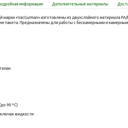
одробная информация
Дополнительные материалы
Доста
й марки «VacGurman» изготовлены из двухслойного материала PA/
не пакета. Предназначены для работы с бескамерными и камерны
 газам
до 90 ºС)
 включая жидкости