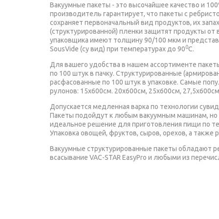
Вакуумные пакеты - это высочайшее качество и 10
производитель гарантирует, что пакеты с ребрист
сохраняет первоначальный вид продуктов, их запах
(структурированной) пленки защитят продукты от 
упаковщика имеют толщину 90/100 мкм и представ
0
SousVide (су вид) при температурах до 90
С.
Для вашего удобства в нашем ассортименте пакеты 
по 100 штук в пачку. Структурированные (армирова
расфасованные по 100 штук в упаковке. Самые попу
рулонов: 15x600cм. 20х600см, 25х600см, 27,5х600с
Допускается медленная варка по технологии сувид 
Пакеты подойдут к любым вакуумным машинам, но
идеальное решение для приготовления пищи по те
Упаковка овощей, фруктов, сыров, орехов, а также
Вакуумные структурированные пакеты обладают ре
всасывание VAC-STAR EasyPro и любыми из перечи
Supreme VS3000, Profi-Cook, PC-VK 1080, Steba VK 6, 
KITFORT КТ-1502-2, Zigmund & Shtain Kuchen-Profi, Go
Premium и другим настольным (домашним и полупр
У вас домашний вакуумный упаковщик и вы планиру
примесей, таких как бисфенол-А. На структуриров