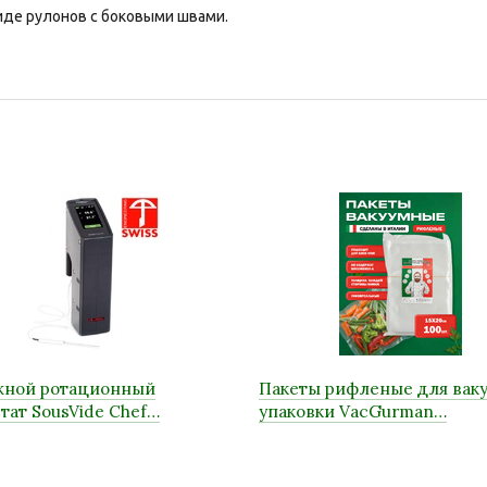
иде рулонов с боковыми швами.
жной ротационный
Пакеты рифленые для вак
тат SousVide Chef…
упаковки VacGurman…