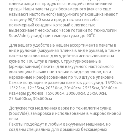
пленки защитят продукты от воздействия внешней
среды. Наши пакеты для бескамерного (как его еще
называют настольного) вакуумного упаковщика имеют
толщину 90/100 мкм и представляют из себя
полимерный сендвич, который с легкостью
выдерживает несколько часов готовки по технологии
0
SousVide (су вид) при температурах до 90
С.
Для вашего удобства в нашем ассортименте пакеты в
виде рулонов (вакуумная пленка в виде рукава), а также
пакеты упакованные для удобства использования на
кухне по 100 штук в пачку. Структурированные
(армированные) пакеты для вакуумного настольного
упаковщика бывают не только в виде рулонов, но и
нарезанные и расфасованные по 100 штук в упаковке.
Самые популярные размеры пакетов для сувид: 15*20см,
15*25см, 12*55см, 20*30см, 20*40см, 25*35см, 30*40см.
Размеры рулонов: 15x600cм. 20х600см, 25х600см,
27,5х600см, 30х600см
Допускается медленная варка по технологии сувид
(SousVide), заморозка и использование в микроволновой
печи.
Пакеты подойдут к любым вакуумным машинам, но
созданы специально для домашних бескамерных