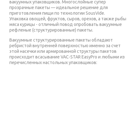
вакуумных упаковщиков. Многослойные супер
прозрачные пакеты — идеальное решение для
приготовления пищи по технологии SousVide.
Упаковка овощей, фруктов, сыров, орехов, а также рыбы
мяса курицы - отличный повод опробовать вакуумные
рефленые (структурированные) пакеты.
Вакуумные структурированные пакеты обладают
ребристой внутренней поверхностью именно за счет
этой насечки или армированной структуры пакетов
происходит всасывание VAC-STAR EasyPro и любыми из
перечисленных настольных упаковщиков:
Supreme VS3000, Profi-Cook, PC-VK 1080, Steba VK 6,
Polyscience 200 series, Caso VC 10, Unold Silber, BOMANN FS,
Rommelsbacher VAC 155, Clatronic FS 3261,Redmond RVS-
M021, KITFORT КТ-1502-2, Zigmund & Shtain Kuchen-Profi,
Gorenje VS 110W, Ellrona VA 22, Gochu VAC 470, RAWMID
Dream Pro VDP-02, (вакууматор) бытовой Eiffel, Status, Lava
V100 Premium и другим настольным (домашним и
полупрофессиональным) вакуумным упаковщикам
открытого бескамерного типа.
У вас домашний вакуумный упаковщик и вы планируете
купить вакуумные пакеты для упаковщика? Все пакеты
VacGurman изготовлены в Италии и не содержат вредных