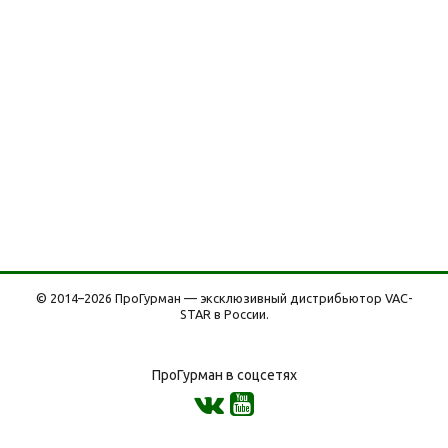
примесей, таких как бисфенол-А. На структурированные
пакеты нанесено рифление (гофрированные пакеты) и
они подходят для любого вида вакуумного упаковщика:
корейского, китайского, немецкого упаковщика и конечно
для вакуумного упаковщика easyPro от Vac-Star. Пакеты
мягкие на ощупь и прочные (толщина пакета 90мкм)
подходят для хранения и заморозки. В вакуумных
пакетах VacGurman можно готовить по технологии
0
SousVide (соус вайд, су-вид) при температуре до 90
C.
Если вы выбираете, какой вакуумный пакет купить,
ВакГурман лучшее предложение на рынке. Европейские
честные пакеты с отличной ценой, без вредных примесей
и с доставкой по всей России.
© 2014–2026 ПроГурман — эксклюзивный дистрибьютор VAC-
STAR в России.
ПроГурман в соцсетях