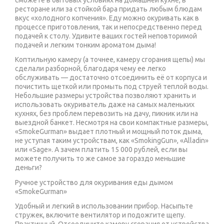
сможете в бытовых условиях на домашней кухне, в
ресторане или за стойкой бара придать любым блюдам
вкус «холодного копчения». Еду можно окуривать как в
процессе приготовления, так и непосредственно перед
подачей к столу. Удивите ваших гостей неповторимой
подачей и легким тонким ароматом дыма!
Коптильную камеру (а точнее, камеру сгорания щепы) мы
сделали разборной, благодаря чему ее легко
обслуживать — достаточно отсоединить её от корпуса и
почистить щеткой или промыть под струей теплой воды.
Небольшие размеры устройства позволяют хранить и
использовать окуриватель даже на самых маленьких
кухнях, без проблем перевозить на дачу, пикник или на
выездной банкет. Несмотря на свои компактные размеры,
«SmokeGurman» выдает плотный и мощный поток дыма,
не уступая таким устройствам, как «SmokingGun», «Alladin»
или «Sage». А зачем платить 15 000 рублей, если вы
можете получить то же самое за гораздо меньшие
деньги?
Ручное устройство для окуривания еды дымом
«SmokeGurman»
Удобный и легкий в использовании прибор. Насыпьте
стружек, включите вентилятор и подожгите щепу.
Практичный. Отсоедините камеру сгорания от устройства