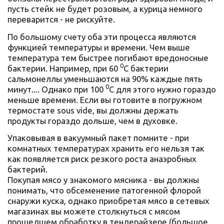
пусть стейк не будет розовым, а курица немного
переварится - не рискуйте.
По большому счету оба эти процесса являются
функцией температуры и времени. Чем выше
температура тем быстрее погибают вредоносные
0
бактерии. Например, при 60
C бактерии
сальмонеллы уменьшаются на 90% каждые пять
0
минут.... Однако при 100
C для этого нужно гораздо
меньше времени. Если вы готовите в погружном
термостате sous vide, вы должны держать
продукты гораздо дольше, чем в духовке.
Упаковывая в вакуумный пакет помните - при
комнатных температурах хранить его нельзя так
как появляется риск резкого роста анаэробных
бактерий.
Покупая мясо у знакомого мясника - вы должны
понимать, что обсеменение патогенной флорой
снаружи куска, однако приобретая мясо в сетевых
магазинах вы можете столкнуться с мясом
прошедшем обработку в тендерайзере (большое